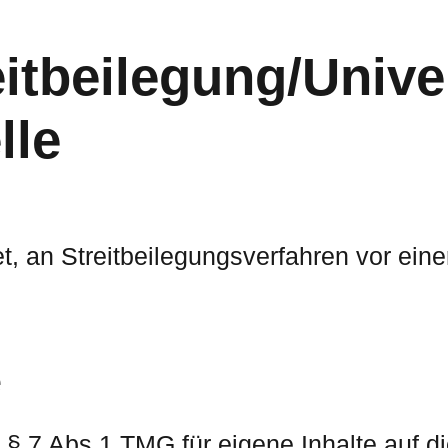
it­beilegung/Unive
lle
tet, an Streitbeilegungsverfahren vor ein
e
 § 7 Abs.1 TMG für eigene Inhalte auf 