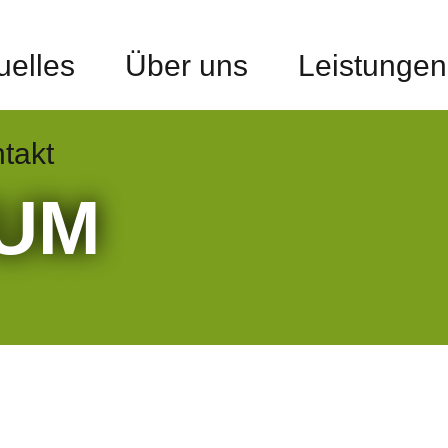
uelles
Über uns
Leistungen
takt
UM