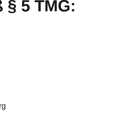
 § 5 TMG:
rg